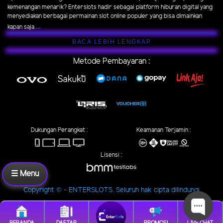
kemenangan menarik? Enterslots hadir sebagai platform hiburan digital yang
menyediakan berbagai permainan slot online populer yang bisa dimainkan
...
kapan saja.
BACA LEBIH LENGKAP
Metode Pembayaran :
Dukungan Perangkat :
Keamanan Terjamin :
Lisensi :
☰ Menu
Copyright © - ENTERSLOTS. Seluruh hak cipta dilindungi