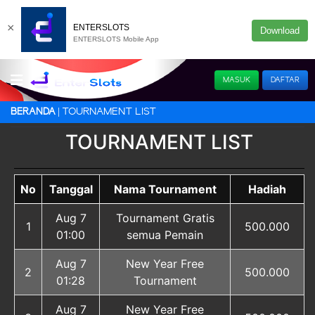
×
ENTERSLOTS
Download
ENTERSLOTS Mobile App
MASUK
DAFTAR
TOURNAMENT LIST
BERANDA
TOURNAMENT LIST
No
Tanggal
Nama Tournament
Hadiah
Aug 7
Tournament Gratis
1
500.000
01:00
semua Pemain
Aug 7
New Year Free
2
500.000
01:28
Tournament
Aug 7
New Year Free