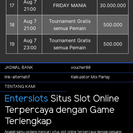
Aug 7
17
FRIDAY MANIA
30.000.000
21:00
Aug 7
Tournament Gratis
18
500.000
21:00
semua Pemain
Aug 7
Tournament Gratis
19
500.000
23:00
semua Pemain
JADWAL BANK
voucher88
link-alternatif
Kalkulator Mix Parlay
TENTANG KAMI
Enterslots
Situs Slot Online
Terpercaya dengan Game
Terlengkap
Apakah kamu sedang mencari situs slot online terpercaya dengan peluang