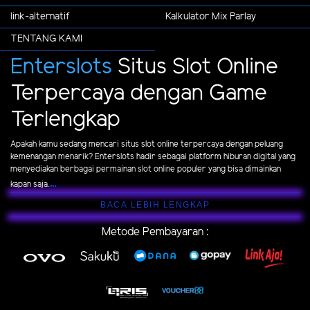
link-alternatif
Kalkulator Mix Parlay
TENTANG KAMI
Enterslots
Situs Slot Online
Terpercaya dengan Game
Terlengkap
Apakah kamu sedang mencari situs slot online terpercaya dengan peluang
kemenangan menarik? Enterslots hadir sebagai platform hiburan digital yang
menyediakan berbagai permainan slot online populer yang bisa dimainkan
...
kapan saja.
BACA LEBIH LENGKAP
Metode Pembayaran :